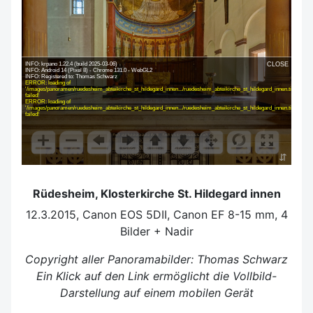
INFO: krpano 1.22.4 (build 2025-03-06)
CLOSE
INFO: Android 14 (Pixel 8) - Chrome 131.0 - WebGL2
INFO: Registered to: Thomas Schwarz
ERROR: loading of
'/images/panoramen/ruedesheim_abteikirche_st_hildegard_innen.../ruedesheim_abteikirche_st_hildegard_innen.tiles/pano_
failed!
ERROR: loading of
'/images/panoramen/ruedesheim_abteikirche_st_hildegard_innen.../ruedesheim_abteikirche_st_hildegard_innen.tiles/pano_
failed!
⇵
Rüdesheim, Klosterkirche St. Hildegard innen
12.3.2015, Canon EOS 5DII, Canon EF 8-15 mm, 4
Bilder + Nadir
Copyright aller Panoramabilder: Thomas Schwarz
Ein Klick auf den Link ermöglicht die Vollbild-
Darstellung auf einem mobilen Gerät