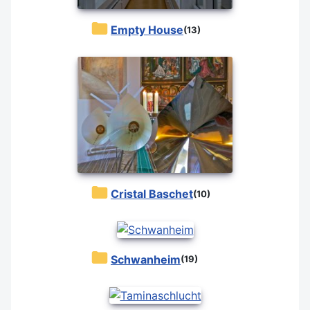
Empty House
(13)
Cristal Baschet
(10)
Schwanheim
(19)