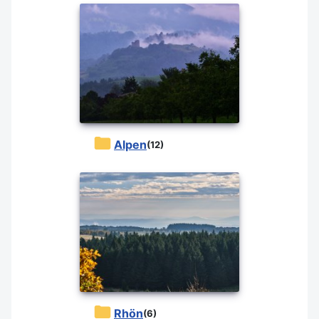
Alpen
(12)
Rhön
(6)